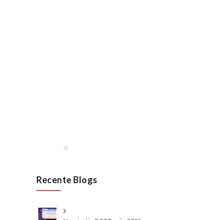
Lees meer
januari, 2020
Opening VAN RAAK
STAINLESS in Wijchen
januari 2020
Lees meer
Recente Blogs