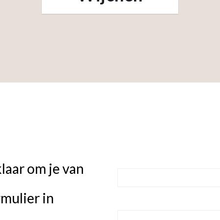
Naam
*
klaar om je van
rmulier in
E-mailadres
*