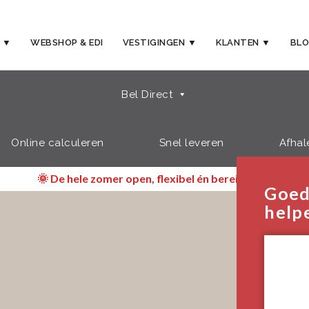
 ▼
WEBSHOP & EDI
VESTIGINGEN ▼
KLANTEN ▼
BL
Bel Direct
Online calculeren
Snel leveren
Afhal
🌞 De hele zomer open, flexibel én bereikbaar!
Goed
help