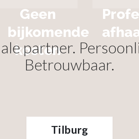
Geen
Profe
bijkomende
afhaa
ale partner. Persoonlij
kosten
Betrouwbaar.
Tilburg