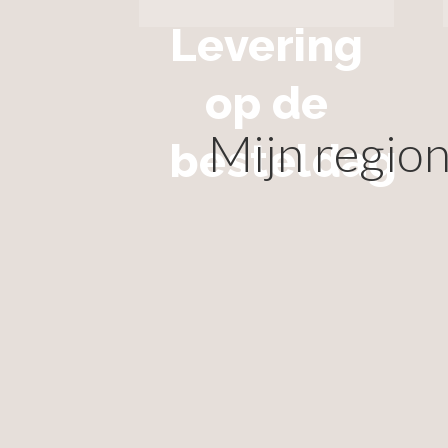
Levering
op de
Mijn region
besteldag