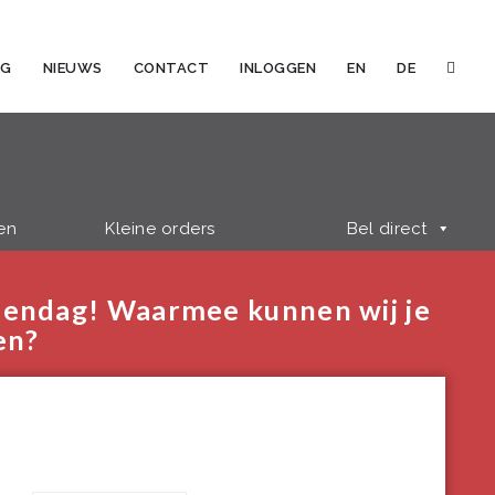
OG
NIEUWS
CONTACT
INLOGGEN
EN
DE
en
Kleine orders
Bel direct
endag! Waarmee kunnen wij je
en?