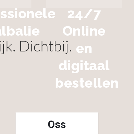
ssionele
24/7
lbalie
Online
k. Dichtbij.
en
digitaal
bestellen
Oss