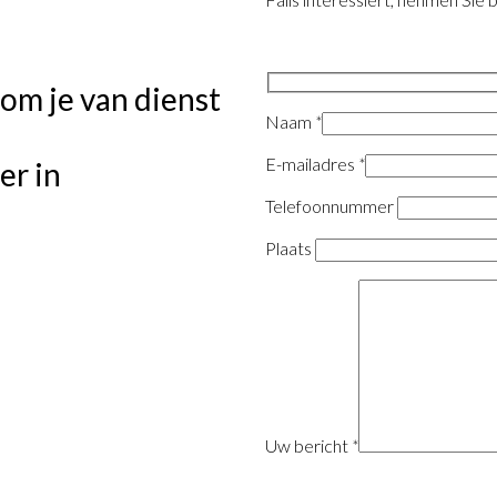
 om je van dienst
Naam
*
E-mailadres
*
er in
Telefoonnummer
Plaats
Uw bericht
*
*Alle velden met een sterretje zijn verpli