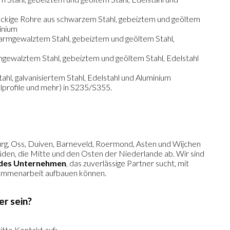
ckige Rohre aus schwarzem Stahl, gebeiztem und geöltem
minium
warmgewalztem Stahl, gebeiztem und geöltem Stahl,
rmgewalztem Stahl, gebeiztem und geöltem Stahl, Edelstahl
hl, galvanisiertem Stahl, Edelstahl und Aluminium
lprofile und mehr) in S235/S355.
urg, Oss, Duiven, Barneveld, Roermond, Asten und Wijchen
üden, die Mitte und den Osten der Niederlande ab. Wir sind
undes Unternehmen
, das zuverlässige Partner sucht, mit
usammenarbeit aufbauen können.
er sein?
bitte Kontakt auf: