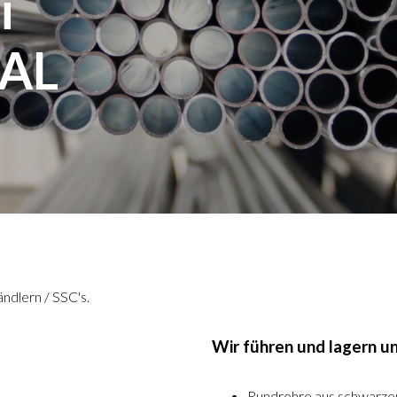
i
AL
ndlern / SSC's.
Wir führen und lagern u
Rundrohre aus schwarzem