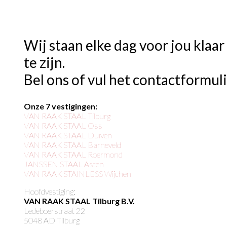
Wij staan elke dag voor jou klaar
te zijn.
Bel ons of vul het contactformuli
Onze 7 vestigingen:
VAN RAAK STAAL Tilburg
VAN RAAK STAAL Oss
VAN RAAK STAAL Duiven
VAN RAAK STAAL Barneveld
VAN RAAK STAAL Roermond
JANSSEN STAAL Asten
VAN RAAK STAINLESS Wijchen
Hoofdvestiging:
VAN RAAK STAAL Tilburg B.V.
Ledeboerstraat 22
5048 AD Tilburg