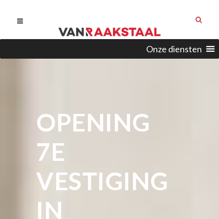
Onze diensten
OPENING
7E
VESTIGING
IN