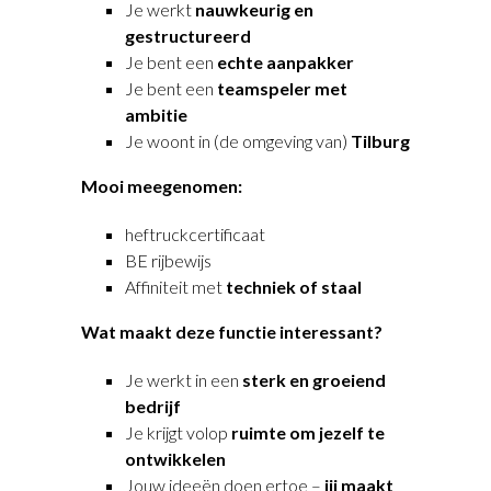
Je werkt
nauwkeurig en
gestructureerd
Je bent een
echte aanpakker
Je bent een
teamspeler met
ambitie
Je woont in (de omgeving van)
Tilburg
Mooi meegenomen:
heftruckcertificaat
BE rijbewijs
Affiniteit met
techniek of staal
Wat maakt deze functie interessant?
Je werkt in een
sterk en groeiend
bedrijf
Je krijgt volop
ruimte om jezelf te
ontwikkelen
Jouw ideeën doen ertoe –
jij maakt