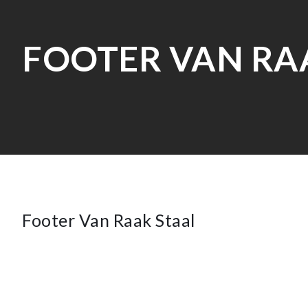
en
KIJKEN
n
FOOTER VAN RA
n
ETE
n
ENT
Footer Van Raak Staal