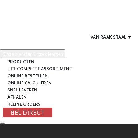
VAN RAAK STAAL ▼
Onze diensten
Onze diensten
PRODUCTEN
HET COMPLETE ASSORTIMENT
ofielen
ONLINE BESTELLEN
ONLINE CALCULEREN
ofielen
SNEL LEVEREN
AFHALEN
ofielen
KLEINE ORDERS
BEL DIRECT
EN