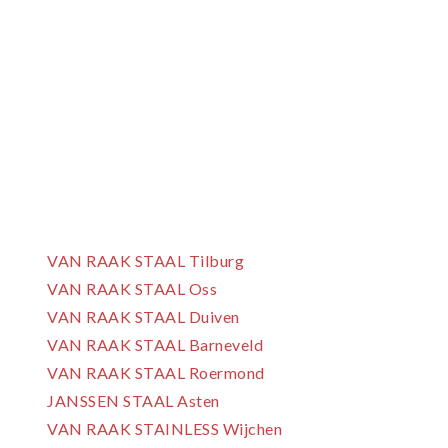
Wij staan elke dag voor jou
klaar om je van dienst te zijn.
Bel ons of vul het
contactformulier in
Onze 7 vestigingen:
VAN RAAK STAAL Tilburg
VAN RAAK STAAL Oss
VAN RAAK STAAL Duiven
VAN RAAK STAAL Barneveld
VAN RAAK STAAL Roermond
JANSSEN STAAL Asten
VAN RAAK STAINLESS Wijchen