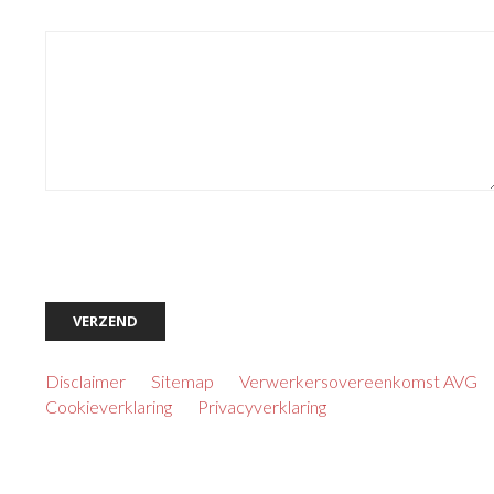
Uw bericht
*
*Alle velden met een sterretje zijn verplicht
.
Disclaimer
Sitemap
Verwerkersovereenkomst AVG
Cookieverklaring
Privacyverklaring