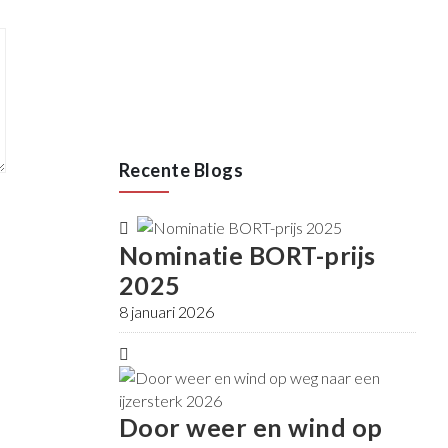
ja
Lees meer
Recente Blogs
Nominatie BORT-prijs
2025
8 januari 2026
Door weer en wind op