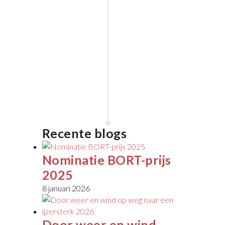
Opening
2020
VAN
RAAK
STAINLESS
in
januari
2020
Wijchen
Lees
meer
Recente blogs
Nominatie BORT-prijs
2025
8 januari 2026
Door weer en wind