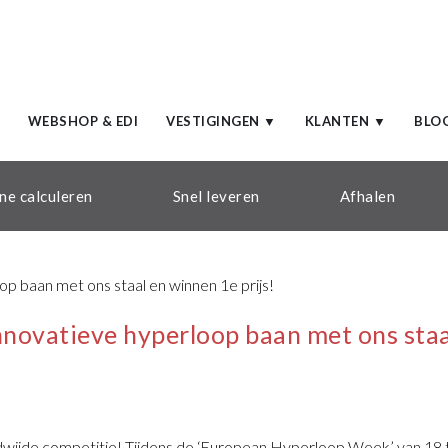
WEBSHOP & EDI
VESTIGINGEN ▼
KLANTEN ▼
BLO
ne calculeren
Snel leveren
Afhalen
novatieve hyperloop baan met ons staa
dwijde competitie! Tijdens de ‘European Hyperloop Week’ van 18 