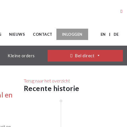
G
NIEUWS
CONTACT
INLOGGEN
EN
DE
Kleine orders
Bel direct
Terug naar het overzicht
Recente historie
l en
januari,
55
2026
Jaar
tot en