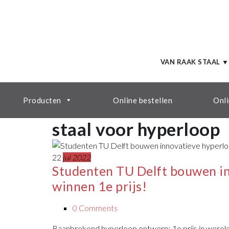
VAN RAAK STAAL ▼
Producten
Online bestellen
Onli
staal voor hyperloop
22
jul 2022
Studenten TU Delft bouwen in
winnen 1e prijs!
0 Comments
Baanbrekend hyperloop ontwerp: 1e prijs in werel