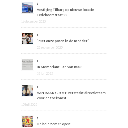
Vestiging Tilburg op nieuwe locatie
Ledeboerstraat 22
16 december 2025
“Met onze poten in de modder”
23 september 2025
In Memoriam: Jan van Raak
18 juli 2025
VAN RAAK GROEP versterkt directieteam
voor de toekomst
15 juli 2025
De hele zomer open!