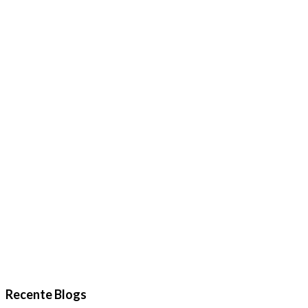
Opening VAN RAAK STAINLESS in Wijchen
Lees meer
Recente Blogs