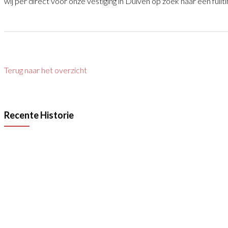
wij per direct voor onze vestiging in Duiven op zoek naar een f
Terug naar het overzicht
Recente Historie
55 Jaar VAN RAAK STAAL
Lees meer