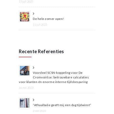
15 juli 2025
De hele zomer open!
11 juli 2025
Recente Referenties
Voordeel SCSN-koppeling voor De
Cromvoirtse: betrouwbare calculaties
voor klanten én enorme interne tijdsbesparing
16 mei 2023
“Afhaalbalie geeft mij een dag tijdwinst”
2 mei 2023