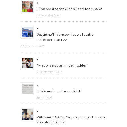
Fijne feestdagen & een ijzersterk 2026!
22 december 2025
Vestiging Tilburg op nieuwe locatie
Ledeboerstraat 22
16 december 2025
“Met onze poten in de modder”
23 september 2025
In Memoriam: Jan van Raak
18 juli 2025
VAN RAAK GROEP versterkt directieteam
voor de toekomst