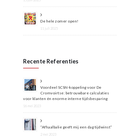
De hele zomer open!
11 juli 2025
Recente Referenties
Voordeel SCSN-koppeling voor De
Cromvoirtse: betrouwbare calculaties
voor klanten én enorme interne tijdsbesparing
16 mei 2023
“Afhaalbalie geeft mij een dag tijdwinst”
2 mei 2023