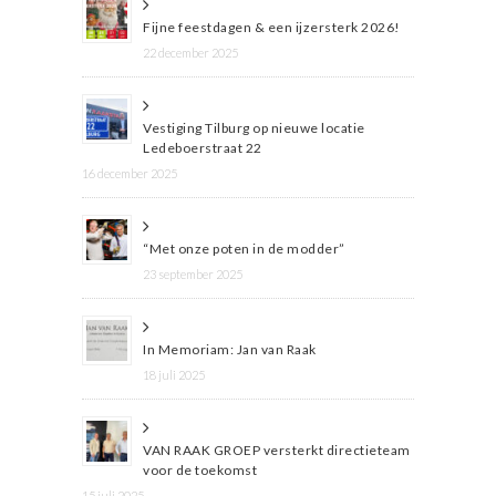
Fijne feestdagen & een ijzersterk 2026!
22 december 2025
Vestiging Tilburg op nieuwe locatie
Ledeboerstraat 22
16 december 2025
“Met onze poten in de modder”
23 september 2025
In Memoriam: Jan van Raak
18 juli 2025
VAN RAAK GROEP versterkt directieteam
voor de toekomst
15 juli 2025