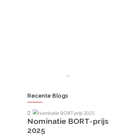
januari, 2020
Opening VAN
RAAK STAINLESS
in Wijchen
januari 2020
Lees meer
Recente Blogs
Nominatie BORT-prijs
2025