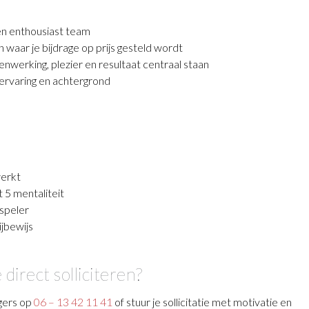
en enthousiast team
 waar je bijdrage op prijs gesteld wordt
werking, plezier en resultaat centraal staan
 ervaring en achtergrond
werkt
t 5 mentaliteit
mspeler
ijbewijs
 direct solliciteren?
gers op
06 – 13 42 11 41
of stuur je sollicitatie met motivatie en