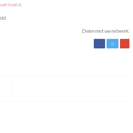
akstaal.nl
.
eld.
Delen met uw netwerk: