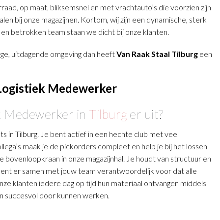
aad, op maat, bliksemsnel en met vrachtauto’s die voorzien zijn
len bij onze magazijnen. Kortom, wij zijn een dynamische, sterk
 en betrokken team staan we dicht bij onze klanten.
nge, uitdagende omgeving dan heeft
Van Raak Staal Tilburg
een
Logistiek Medewerker
ek Medewerker in
Tilburg
er uit?
 in Tilburg. Je bent actief in een hechte club met veel
ollega’s maak je de pickorders compleet en help je bij het lossen
e bovenloopkraan in onze magazijnhal. Je houdt van structuur en
j bent er samen met jouw team verantwoordelijk voor dat alle
onze klanten iedere dag op tijd hun materiaal ontvangen middels
ten succesvol door kunnen werken.