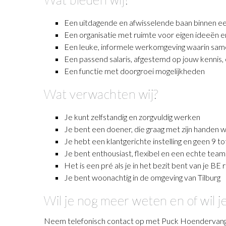
Een uitdagende en afwisselende baan binnen e
Een organisatie met ruimte voor eigen ideeën en
Een leuke, informele werkomgeving waarin samen
Een passend salaris, afgestemd op jouw kennis,
Een functie met doorgroei mogelijkheden
Wat verwachten wij?
Je kunt zelfstandig en zorgvuldig werken
Je bent een doener, die graag met zijn handen 
Je hebt een klantgerichte instelling en geen 9 to
Je bent enthousiast, flexibel en een echte tea
Het is een pré als je in het bezit bent van je BE r
Je bent woonachtig in de omgeving van Tilburg
Wil je nog meer weten en of wil je
Neem telefonisch contact op met Puck Hoendervan