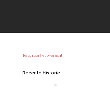
Terug naar het overzicht
Recente Historie
januari, 2026
55 Jaar VAN
RAAK STAAL
Oktober 2025