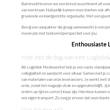
Barneveld leveren we een breed assortiment uit voorr
van een kraan. Natuurlijk kunnen onze klanten ook afha
groeiende en klantgerichte organisatie. Met een goed
Ben jij een aanpakker die graag samenwerkt in een jo
mooie job met toekomstperspectief voor jou:
Enthousiaste 
Hoe ziet de dag van een Logisti
Als Logistiek Medewerker heb je een vaste standplaats
collegialiteit en aandacht voor elkaar. Samen met je c
van materialen van onze leveranciers. Je werkt met d
orde, zodat het magazijn strak en opgeruimd blijft. Ji
orders op tijd en correct klaar zijn. Hierdoor kunnen 
ons eigen transport. Zo zorg je ervoor dat onze klan
Wat bieden wij?