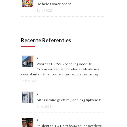
De hele zomer open!
11 juli 2025
Recente Referenties
Voordeel SCSN-koppeling voor De
Cromvoirtse: betrouwbare calculaties
voor klanten én enorme interne tijdsbesparing
16 mei 2023
“Afhaalbalie geeft mij een dag tijdwinst”
2 mei 2023
Studenten TU Delft bouwen innovatieve