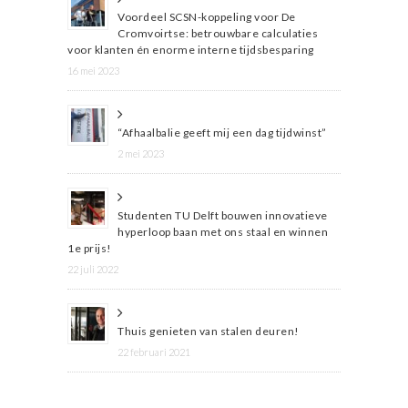
Voordeel SCSN-koppeling voor De
Cromvoirtse: betrouwbare calculaties
voor klanten én enorme interne tijdsbesparing
16 mei 2023
“Afhaalbalie geeft mij een dag tijdwinst”
2 mei 2023
Studenten TU Delft bouwen innovatieve
hyperloop baan met ons staal en winnen
1e prijs!
22 juli 2022
Thuis genieten van stalen deuren!
22 februari 2021