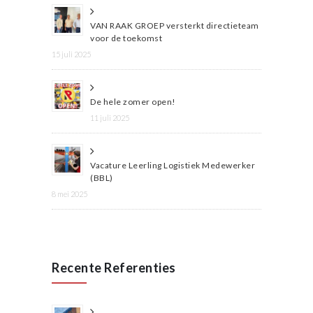
VAN RAAK GROEP versterkt directieteam
voor de toekomst
15 juli 2025
De hele zomer open!
11 juli 2025
Vacature Leerling Logistiek Medewerker
(BBL)
8 mei 2025
Recente Referenties