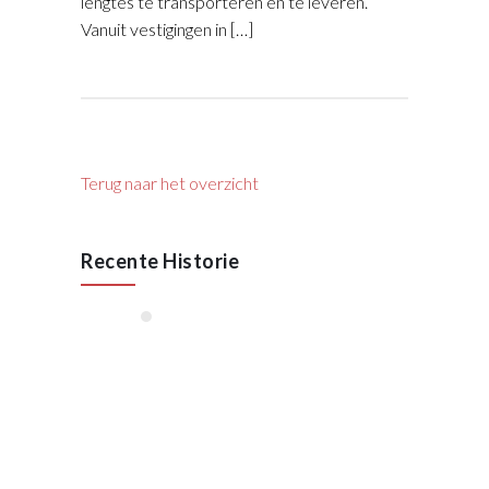
lengtes te transporteren en te leveren.
Vanuit vestigingen in […]
Terug naar het overzicht
Recente Historie
januari, 2026
55 Jaar VAN RAAK
STAAL
Oktober 2025
Lees meer