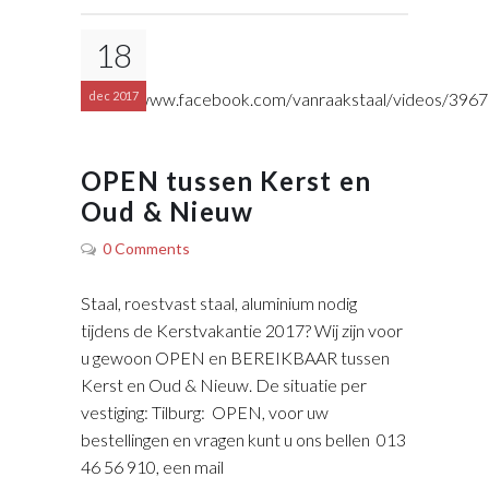
18
https://www.facebook.com/vanraakstaal/videos/39
dec 2017
OPEN tussen Kerst en
Oud & Nieuw
0 Comments
Staal, roestvast staal, aluminium nodig
tijdens de Kerstvakantie 2017? Wij zijn voor
u gewoon OPEN en BEREIKBAAR tussen
Kerst en Oud & Nieuw. De situatie per
vestiging: Tilburg: OPEN, voor uw
bestellingen en vragen kunt u ons bellen 013
46 56 910, een mail