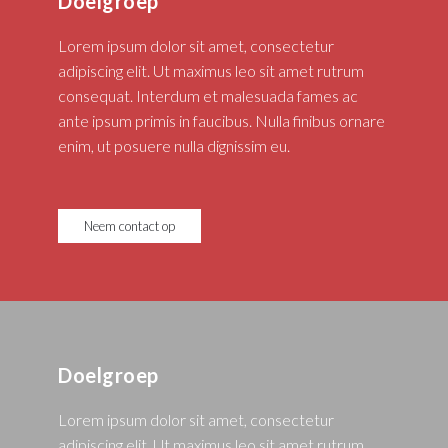
Doelgroep
Lorem ipsum dolor sit amet, consectetur
adipiscing elit. Ut maximus leo sit amet rutrum
consequat. Interdum et malesuada fames ac
ante ipsum primis in faucibus. Nulla finibus ornare
enim, ut posuere nulla dignissim eu.
Neem contact op
Doelgroep
Lorem ipsum dolor sit amet, consectetur
adipiscing elit. Ut maximus leo sit amet rutrum