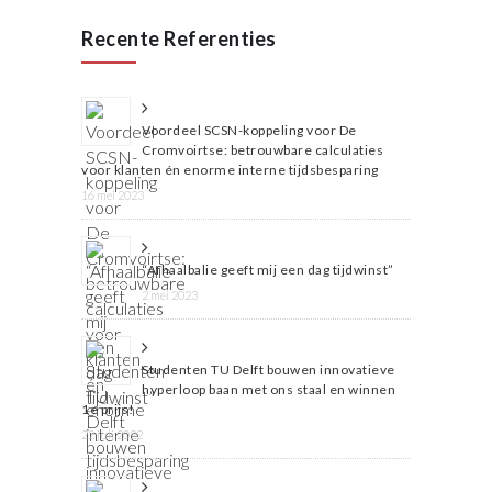
Recente Referenties
Voordeel SCSN-koppeling voor De
Cromvoirtse: betrouwbare calculaties
voor klanten én enorme interne tijdsbesparing
16 mei 2023
“Afhaalbalie geeft mij een dag tijdwinst”
2 mei 2023
Studenten TU Delft bouwen innovatieve
hyperloop baan met ons staal en winnen
1e prijs!
22 juli 2022