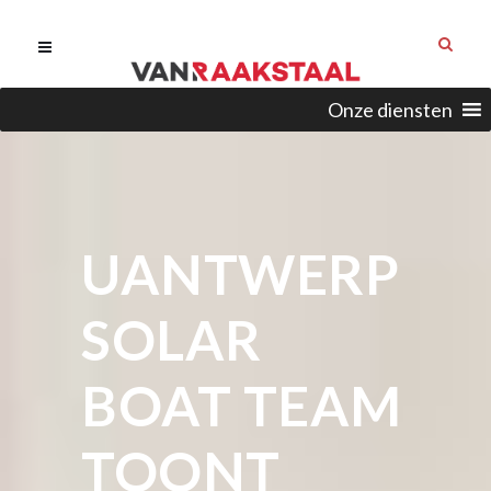
Onze diensten
UANTWERP
SOLAR
BOAT TEAM
TOONT