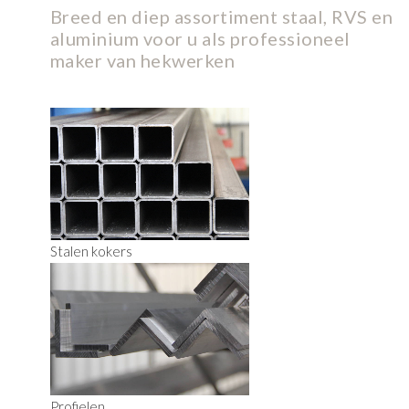
Breed en diep assortiment staal, RVS en
aluminium voor u als professioneel
maker van hekwerken
Stalen kokers
Profielen