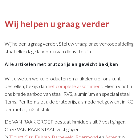
Wij helpen u graag verder
Wij helpen u graag verder. Stel uw vraag, onze verkoopafdeling
staat elke dag klaar om u van dienst te zijn.
Alle artikelen met brutoprijs en gewicht bekijken
Wilt u weten welke producten en artikelen u bij ons kunt
bestellen, bekijk dan
het complete assortiment
. Hierin vindt u
ons brede aanbod van staal, RVS, aluminium en speciaal staal
items. Per item ziet u de brutoprijs, alsmede het gewicht in KG
per meter, m2 of stuk.
De VAN RAAK GROEP bestaat inmiddels uit 7 vestigingen.
Onze VAN RAAK STAAL vestigingen
in
Tilburg
,
Oss
,
Duiven
,
Barneveld
,
Roermond
en
Asten
zijn