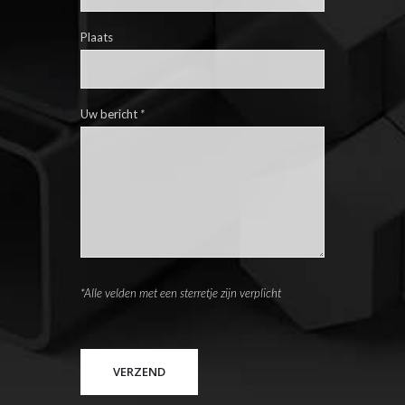
Plaats
Uw bericht
*
*Alle velden met een sterretje zijn verplicht
Please leave this field empty.