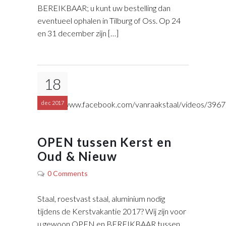
BEREIKBAAR; u kunt uw bestelling dan
eventueel ophalen in Tilburg of Oss. Op 24
en 31 december zijn […]
18
https://www.facebook.com/vanraakstaal/videos/39
dec 2017
OPEN tussen Kerst en
Oud & Nieuw
0 Comments
Staal, roestvast staal, aluminium nodig
tijdens de Kerstvakantie 2017? Wij zijn voor
u gewoon OPEN en BEREIKBAAR tussen