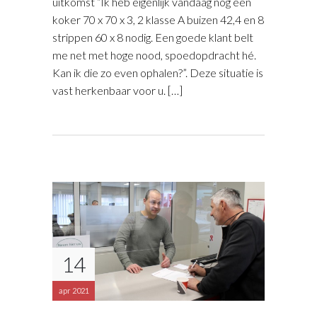
uitkomst “Ik heb eigenlijk vandaag nog een
koker 70 x 70 x 3, 2 klasse A buizen 42,4 en 8
strippen 60 x 8 nodig. Een goede klant belt
me net met hoge nood, spoedopdracht hé.
Kan ik die zo even ophalen?”. Deze situatie is
vast herkenbaar voor u. […]
14
apr 2021