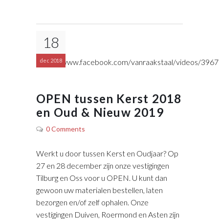
18
https://www.facebook.com/vanraakstaal/videos/39
dec 2018
OPEN tussen Kerst 2018
en Oud & Nieuw 2019
0 Comments
Werkt u door tussen Kerst en Oudjaar? Op
27 en 28 december zijn onze vestigingen
Tilburg en Oss voor u OPEN. U kunt dan
gewoon uw materialen bestellen, laten
bezorgen en/of zelf ophalen. Onze
vestigingen Duiven, Roermond en Asten zijn