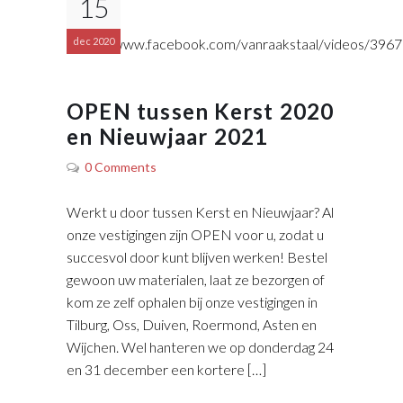
15
https://www.facebook.com/vanraakstaal/videos/39
dec 2020
OPEN tussen Kerst 2020
en Nieuwjaar 2021
0 Comments
Werkt u door tussen Kerst en Nieuwjaar? Al
onze vestigingen zijn OPEN voor u, zodat u
succesvol door kunt blijven werken! Bestel
gewoon uw materialen, laat ze bezorgen of
kom ze zelf ophalen bij onze vestigingen in
Tilburg, Oss, Duiven, Roermond, Asten en
Wijchen. Wel hanteren we op donderdag 24
en 31 december een kortere […]