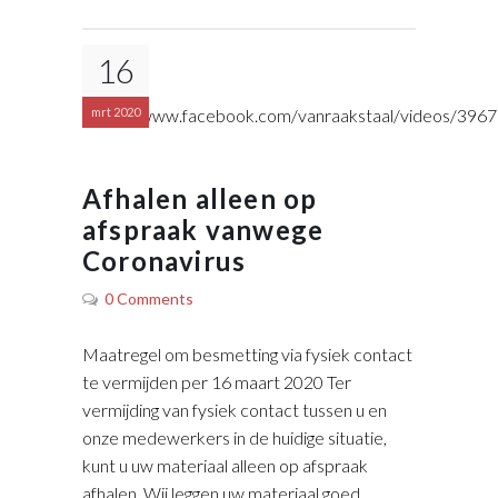
16
https://www.facebook.com/vanraakstaal/videos/39
mrt 2020
Afhalen alleen op
afspraak vanwege
Coronavirus
0 Comments
Maatregel om besmetting via fysiek contact
te vermijden per 16 maart 2020 Ter
vermijding van fysiek contact tussen u en
onze medewerkers in de huidige situatie,
kunt u uw materiaal alleen op afspraak
afhalen. Wij leggen uw materiaal goed