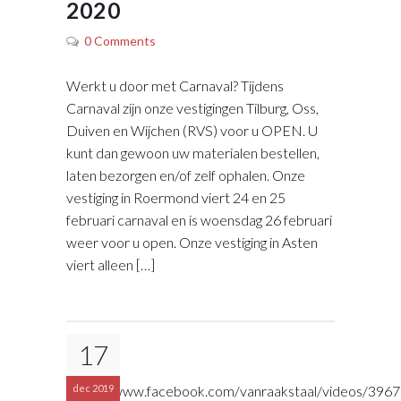
2020
0 Comments
Werkt u door met Carnaval? Tijdens
Carnaval zijn onze vestigingen Tilburg, Oss,
Duiven en Wijchen (RVS) voor u OPEN. U
kunt dan gewoon uw materialen bestellen,
laten bezorgen en/of zelf ophalen. Onze
vestiging in Roermond viert 24 en 25
februari carnaval en is woensdag 26 februari
weer voor u open. Onze vestiging in Asten
viert alleen […]
17
https://www.facebook.com/vanraakstaal/videos/39
dec 2019