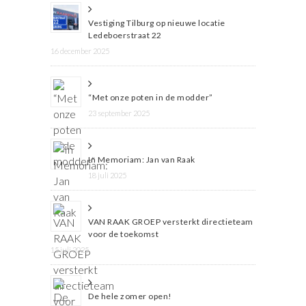
Vestiging Tilburg op nieuwe locatie
Ledeboerstraat 22
16 december 2025
“Met onze poten in de modder”
23 september 2025
In Memoriam: Jan van Raak
18 juli 2025
VAN RAAK GROEP versterkt directieteam
voor de toekomst
15 juli 2025
De hele zomer open!