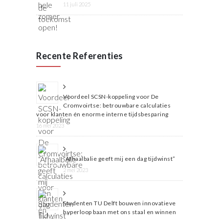
11 juli 2025
Recente Referenties
Voordeel SCSN-koppeling voor De
Cromvoirtse: betrouwbare calculaties
voor klanten én enorme interne tijdsbesparing
16 mei 2023
“Afhaalbalie geeft mij een dag tijdwinst”
2 mei 2023
Studenten TU Delft bouwen innovatieve
hyperloop baan met ons staal en winnen