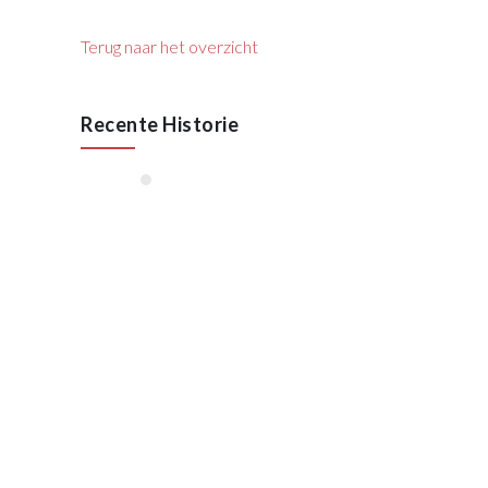
Terug naar het overzicht
Recente Historie
januari, 2026
55 Jaar VAN RAAK
STAAL
Oktober 2025
Lees meer
januari, 2023
Opening 7e vestiging in