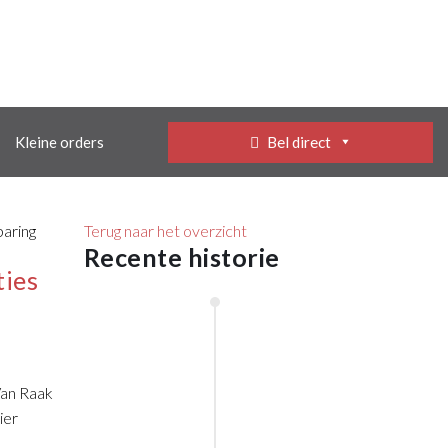
Kleine orders
Bel direct
Terug naar het overzicht
Recente historie
ties
januari,
55
2026
Jaar
Van Raak
VAN
ier
RAAK
Oktober