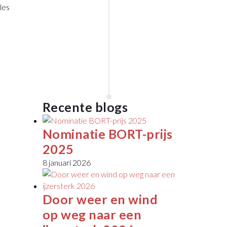
RAAK
les
STAINLESS
in
januari
2020
Wijchen
Lees
meer
Recente blogs
Nominatie BORT-prijs
2025
8 januari 2026
Door weer en wind
op weg naar een