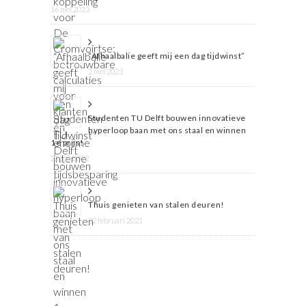
16 mei 2023
“Afhaalbalie geeft mij een dag tijdwinst”
2 mei 2023
Studenten TU Delft bouwen innovatieve
hyperloop baan met ons staal en winnen
1e prijs!
22 juli 2022
Thuis genieten van stalen deuren!
22 februari 2021