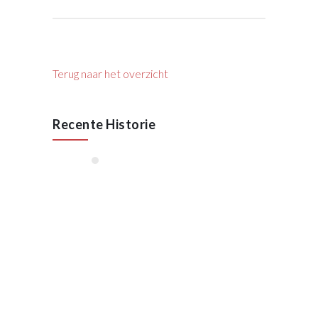
Terug naar het overzicht
Recente Historie
januari, 2026
55 Jaar VAN RAAK
STAAL
Oktober 2025
Lees meer