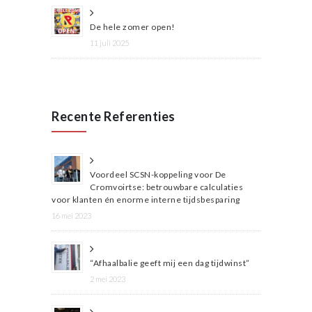
De hele zomer open!
11 juli 2025
Recente Referenties
Voordeel SCSN-koppeling voor De
Cromvoirtse: betrouwbare calculaties
voor klanten én enorme interne tijdsbesparing
16 mei 2023
“Afhaalbalie geeft mij een dag tijdwinst”
2 mei 2023