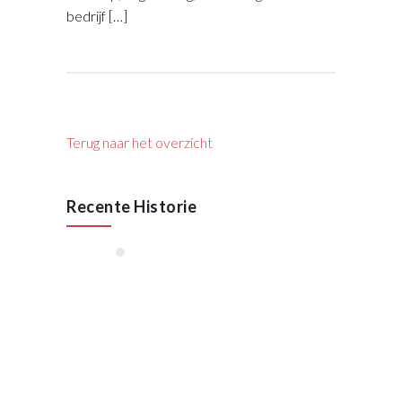
bedrijf […]
Terug naar het overzicht
Recente Historie
januari, 2026
55 Jaar VAN RAAK
STAAL
Oktober 2025
Lees meer