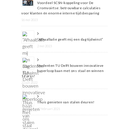
Voordeel SCSN-koppeling voor De
Cromvoirtse: betrouwbare calculaties
voor klanten én enorme interne tijdsbesparing
16 mei 2023
“Afhaalbalie geeft mij een dag tijdwinst”
2 mei 2023
Studenten TU Delft bouwen innovatieve
hyperloop baan met ons staal en winnen
1e prijs!
22 juli 2022
Thuis genieten van stalen deuren!
22 februari 2021