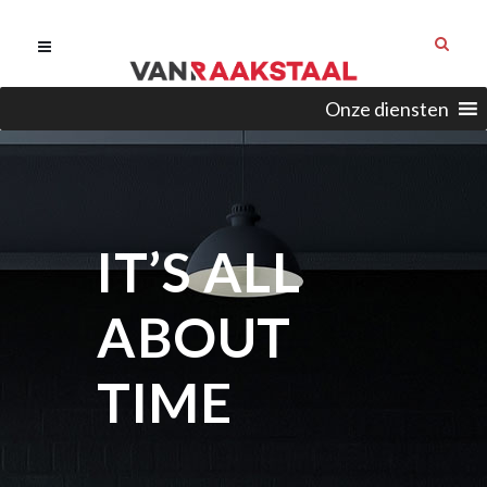
Onze diensten
IT’S ALL
ABOUT
TIME