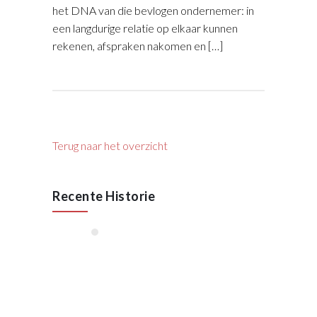
het DNA van die bevlogen ondernemer: in
een langdurige relatie op elkaar kunnen
rekenen, afspraken nakomen en […]
Terug naar het overzicht
Recente Historie
januari, 2026
55 Jaar VAN RAAK
STAAL
Oktober 2025