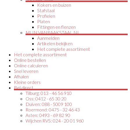
Kokers en buizen
Stafstaal
Profielen
Platen
Fittingen en flenzen
MIJN.VANRAAKSTAAL.NL
Aanmelden
Artikelen bekijken
Het complete assortiment
Het complete assortiment
Online bestellen
Online calculeren
Snel leveren
Afhalen
Kleine orders
Bel direct
Tilburg: 013 - 46 56 910
Oss: 0412 - 65 30 20
Duiven: 088 - 5009 100
Roermond: 0475 - 32 46 43
Asten: 0493 - 69 82 90
Wijchen RVS: 024 - 20 01 960