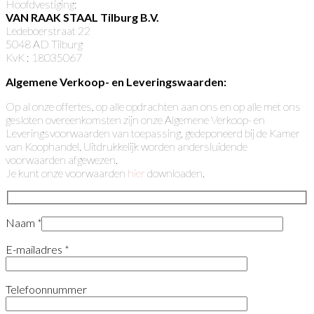
Hoofdvestiging:
VAN RAAK STAAL Tilburg B.V.
Ledeboerstraat 22
5048 AD Tilburg
KvK : 18035067
Algemene Verkoop- en L
everingswaarden:
Op al onze offertes, op alle opdrachten aan ons en op alle met ons
gesloten overeenkomsten zijn onze Algemene Verkoop- en
Leveringsvoorwaarden van toepassing, gedeponeerd bij de Kamer
van Koophandel. Uitdrukkelijk worden andersluidende
voorwaarden afgewezen.
Je kunt onze voorwaarden
hier
downloaden.
Naam
*
E-mailadres
*
Telefoonnummer