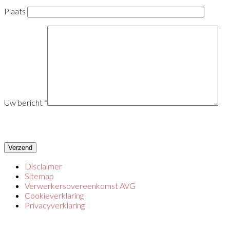
Plaats
Uw bericht
*
*Alle velden met een sterretje zijn verplicht
Please leave this field empty.
Disclaimer
Sitemap
Verwerkersovereenkomst AVG
Cookieverklaring
Privacyverklaring
SOLID RESULTS: BOUWEN OP HET INTERNET