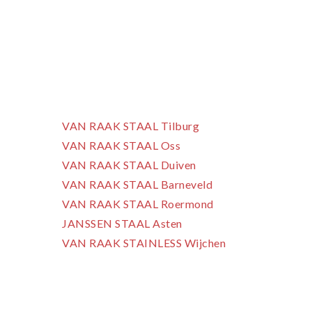
voor jou klaar om je
van dienst te zijn.
Bel ons of vul het
contactformulier in
Onze 7 vestigingen:
VAN RAAK STAAL Tilburg
VAN RAAK STAAL Oss
VAN RAAK STAAL Duiven
VAN RAAK STAAL Barneveld
VAN RAAK STAAL Roermond
JANSSEN STAAL Asten
VAN RAAK STAINLESS Wijchen
Hoofdvestiging:
VAN RAAK STAAL Tilburg B.V.
Ledeboerstraat 22