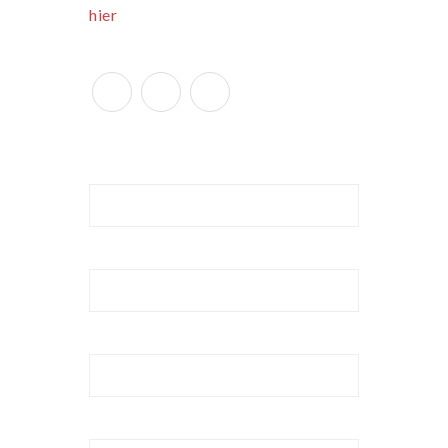
hier
downloaden.
Naam
*
E-mailadres
*
Telefoonnummer
Plaats