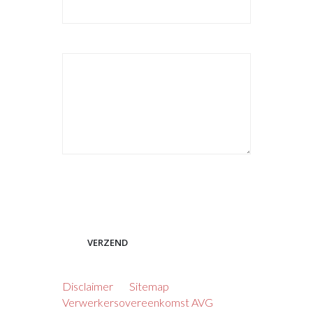
Uw bericht
*
*Alle velden met een sterretje zijn verplicht
Please leave this field empty.
Disclaimer
Sitemap
Verwerkersovereenkomst AVG