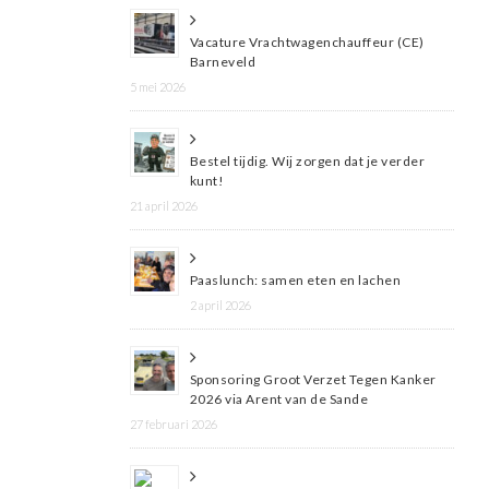
Vacature Vrachtwagenchauffeur (CE)
Barneveld
5 mei 2026
Bestel tijdig. Wij zorgen dat je verder
kunt!
21 april 2026
Paaslunch: samen eten en lachen
2 april 2026
Sponsoring Groot Verzet Tegen Kanker
2026 via Arent van de Sande
27 februari 2026