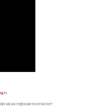
ag
in.
ijn wij uw regionale leverancier!