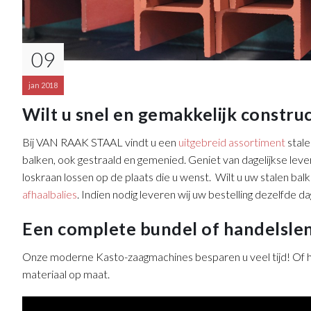
09
jan 2018
Wilt u snel en gemakkelijk constru
Bij VAN RAAK STAAL vindt u een
uitgebreid assortiment
stale
balken, ook gestraald en gemenied. Geniet van dagelijkse leve
loskraan lossen op de plaats die u wenst. Wilt u uw stalen bal
afhaalbalies
. Indien nodig leveren wij uw bestelling dezelfde 
Een complete bundel of handelslen
Onze moderne Kasto-zaagmachines besparen u veel tijd! Of het
materiaal op maat.