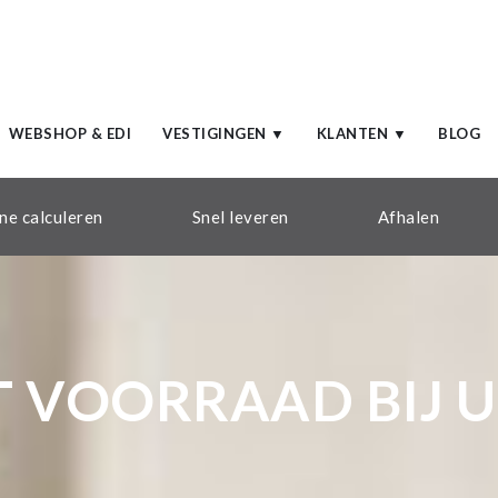
WEBSHOP & EDI
VESTIGINGEN ▼
KLANTEN ▼
BLOG
ne calculeren
Snel leveren
Afhalen
T VOORRAAD BIJ U