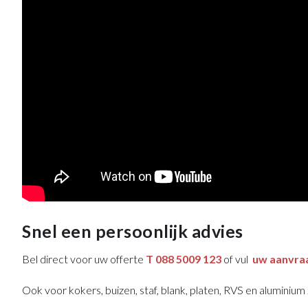
Snel een persoonlijk advies
Bel direct voor uw offerte
T 088 5009 123
of vul
uw aanvra
Ook voor kokers, buizen, staf, blank, platen, RVS en aluminium z