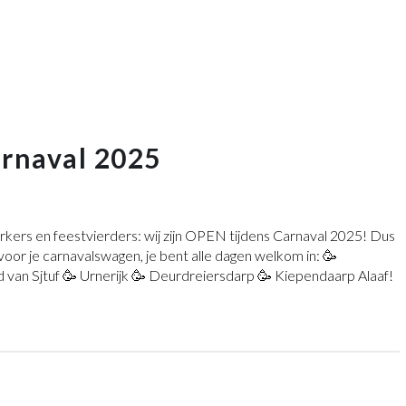
rnaval 2025
kers en feestvierders: wij zijn OPEN tijdens Carnaval 2025! Dus
 voor je carnavalswagen, je bent alle dagen welkom in: 🥳
 van Sjtuf 🥳 Urnerijk 🥳 Deurdreiersdarp 🥳 Kiependaarp Alaaf!