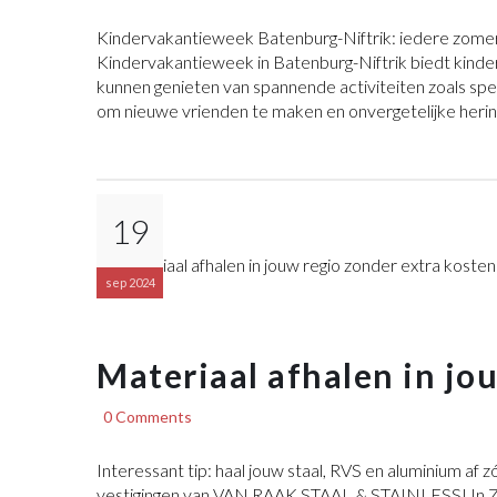
Kindervakantieweek Batenburg-Niftrik: iedere zomer 
Kindervakantieweek in Batenburg-Niftrik biedt kinde
kunnen genieten van spannende activiteiten zoals sp
om nieuwe vrienden te maken en onvergetelijke herin
19
sep 2024
Materiaal afhalen in jo
0 Comments
Interessant tip: haal jouw staal, RVS en aluminium af z
vestigingen van VAN RAAK STAAL & STAINLESS! In Zuid