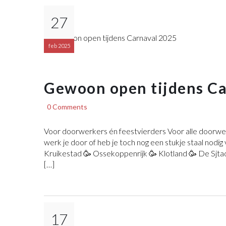
27
feb 2025
Gewoon open tijdens Ca
0 Comments
Voor doorwerkers én feestvierders Voor alle doorwer
werk je door of heb je toch nog een stukje staal nodig
Kruikestad 🥳 Ossekoppenrijk 🥳 Klotland 🥳 De Sjtad
[…]
17