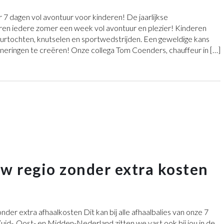
7 dagen vol avontuur voor kinderen! De jaarlijkse
ren iedere zomer een week vol avontuur en plezier! Kinderen
eurtochten, knutselen en sportwedstrijden. Een geweldige kans
neringen te creëren! Onze collega Tom Coenders, chauffeur in […]
uw regio zonder extra kosten
ónder extra afhaalkosten Dit kan bij alle afhaalbalies van onze 7
-, Oost- en Midden-Nederland zitten we vast ook bij jou in de