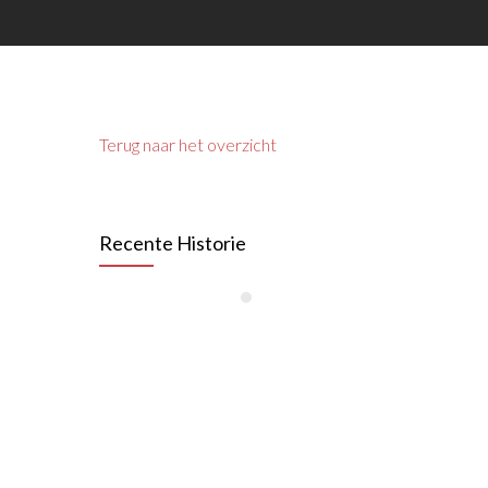
Terug naar het overzicht
Recente Historie
januari, 2026
55 Jaar VAN RAAK
STAAL
Oktober 2025
Lees meer