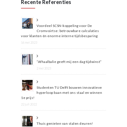
Recente Referenties
Voordeel SCSN-koppeling voor De
Cromvoirtse: betrouwbare calculaties
voor klanten én enorme interne tijdsbesparing
16 mei 2023
“Afhaalbalie geeft mij een dag tijdwinst”
2 mei 2023
Studenten TU Delft bouwen innovatieve
hyperloop baan met ons staal en winnen
1e prijs!
22 juli 2022
Thuis genieten van stalen deuren!