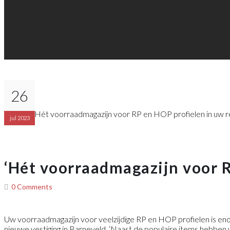
26
jul 2023
‘Hét voorraadmagazijn voor R
0 Comments
Uw voorraadmagazijn voor veelzijdige RP en HOP profielen is en
nieuwe vestiging in Barneveld. ‘Naast de populaire items hebben w