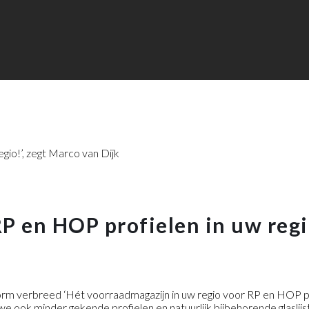
P en HOP profielen in uw regio
orm verbreed ‘Hét voorraadmagazijn in uw regio voor RP en HOP pr
e ook minder gekende profielen en natuurlijk bijbehorende glaslijs