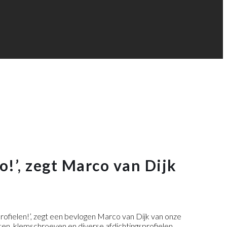
!’, zegt Marco van Dijk
ofielen!’, zegt een bevlogen Marco van Dijk van onze
ten, klemschroeven en diverse afdichtingsprofielen.