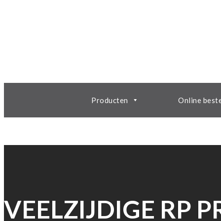
Producten
Online best
VEELZIJDIGE RP P