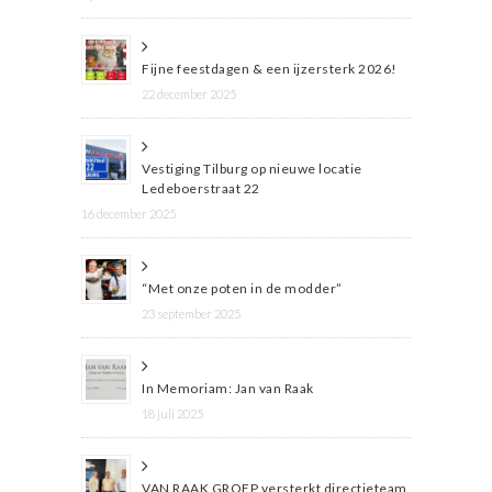
Fijne feestdagen & een ijzersterk 2026!
22 december 2025
Vestiging Tilburg op nieuwe locatie
Ledeboerstraat 22
16 december 2025
“Met onze poten in de modder”
23 september 2025
In Memoriam: Jan van Raak
18 juli 2025
VAN RAAK GROEP versterkt directieteam