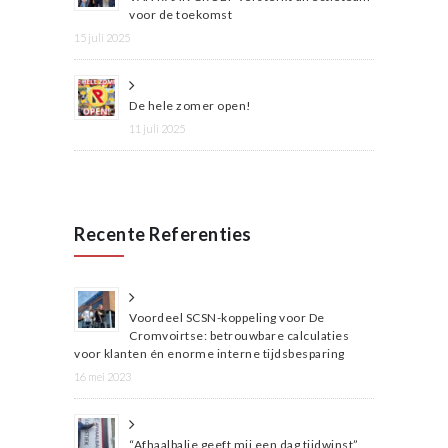
voor de toekomst
15 juli 2025
De hele zomer open!
11 juli 2025
Recente Referenties
Voordeel SCSN-koppeling voor De
Cromvoirtse: betrouwbare calculaties
voor klanten én enorme interne tijdsbesparing
16 mei 2023
“Afhaalbalie geeft mij een dag tijdwinst”