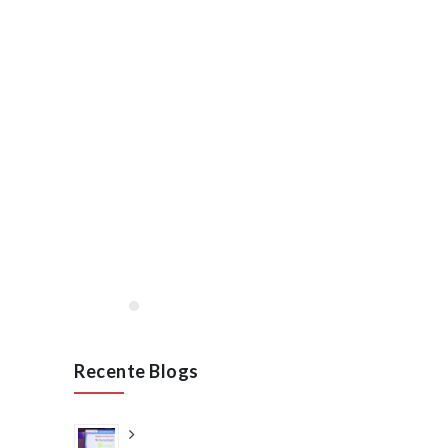
Lees meer
januari, 2020
Opening VAN RAAK
STAINLESS in Wijchen
januari 2020
Lees meer
Recente Blogs