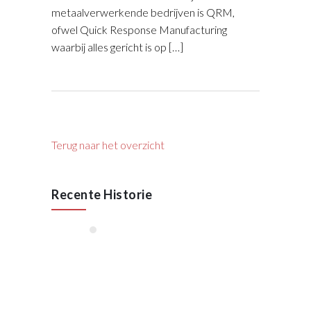
metaalverwerkende bedrijven is QRM,
ofwel Quick Response Manufacturing
waarbij alles gericht is op […]
Terug naar het overzicht
Recente Historie
januari, 2026
55 Jaar VAN RAAK
STAAL
Oktober 2025