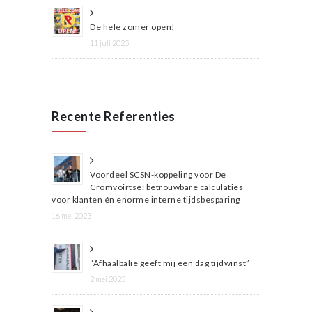
De hele zomer open!
11 juli 2025
Recente Referenties
Voordeel SCSN-koppeling voor De
Cromvoirtse: betrouwbare calculaties
voor klanten én enorme interne tijdsbesparing
16 mei 2023
“Afhaalbalie geeft mij een dag tijdwinst”
2 mei 2023