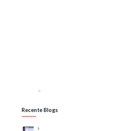
Lees meer
januari, 2020
Opening VAN RAAK
STAINLESS in Wijchen
januari 2020
Lees meer
Recente Blogs