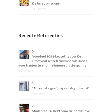
De hele zomer open!
11 juli 2025
Recente Referenties
Voordeel SCSN-koppeling voor De
Cromvoirtse: betrouwbare calculaties
voor klanten én enorme interne tijdsbesparing
16 mei 2023
“Afhaalbalie geeft mij een dag tijdwinst”
2 mei 2023
Studenten TU Delft bouwen innovatieve