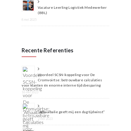
Vacature Leerling Logistiek Medewerker
(BBL)
8 mei 2025
Recente Referenties
Voordeel SCSN-koppeling voor De
Cromvoirtse: betrouwbare calculaties
voor klanten én enorme interne tijdsbesparing
16 mei 2023
“Afhaalbalie geeft mij een dag tijdwinst”
2 mei 2023