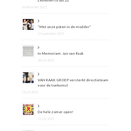
Ledeboerstraat 22
16 december 2025
“Met onze poten in de modder”
23 september 2025
In Memoriam: Jan van Raak
18 juli 2025
VAN RAAK GROEP versterkt directieteam
voor de toekomst
15 juli 2025
De hele zomer open!
11 juli 2025