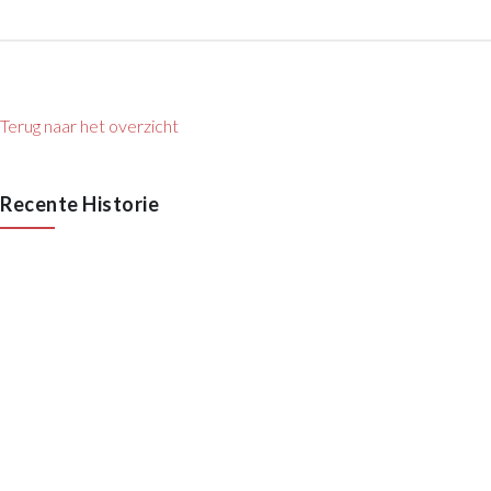
Terug naar het overzicht
Recente Historie
55 Jaar VAN RAAK STAAL
Lees meer