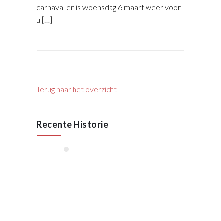
carnaval en is woensdag 6 maart weer voor
u […]
Terug naar het overzicht
Recente Historie
januari, 2026
55 Jaar VAN RAAK
STAAL
Oktober 2025
Lees meer