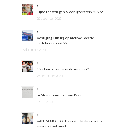
Fijne feestdagen & een ijzersterk 2026!
22 december 2025
Vestiging Tilburg op nieuwe locatie
Ledeboerstraat 22
16 december 2025
“Met onze poten in de modder”
23 september 2025
In Memoriam: Jan van Raak
18 juli 2025
VAN RAAK GROEP versterkt directieteam
voor de toekomst