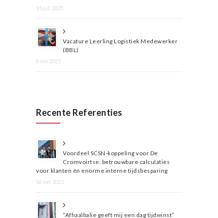
15 juli 2025
Vacature Leerling Logistiek Medewerker
(BBL)
8 mei 2025
Recente Referenties
Voordeel SCSN-koppeling voor De
Cromvoirtse: betrouwbare calculaties
voor klanten én enorme interne tijdsbesparing
16 mei 2023
“Afhaalbalie geeft mij een dag tijdwinst”