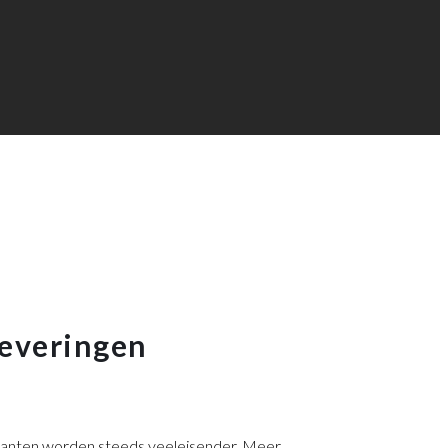
leveringen
klanten worden steeds veeleisender. Meer