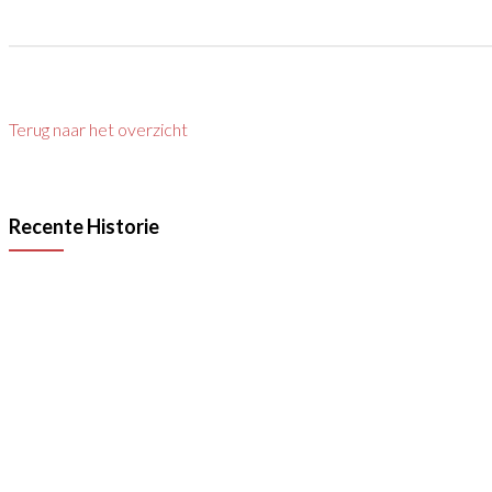
Terug naar het overzicht
Recente Historie
55 Jaar VAN RAAK STAAL
Lees meer