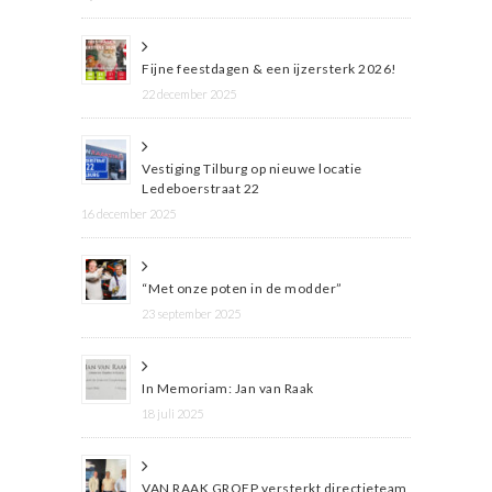
Fijne feestdagen & een ijzersterk 2026!
22 december 2025
Vestiging Tilburg op nieuwe locatie
Ledeboerstraat 22
16 december 2025
“Met onze poten in de modder”
23 september 2025
In Memoriam: Jan van Raak
18 juli 2025
VAN RAAK GROEP versterkt directieteam