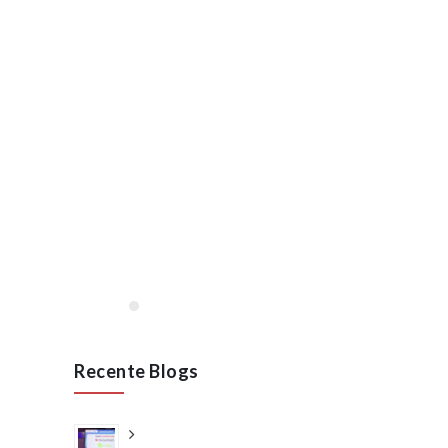
Lees meer
januari, 2020
Opening VAN RAAK
STAINLESS in Wijchen
januari 2020
Lees meer
Recente Blogs