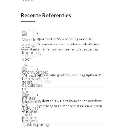
Recente Referenties
Voordeel SCSN-koppeling voor De
Cromvoirtse: betrouwbare calculaties
voor klanten én enorme interne tijdsbesparing
16 mei 2023
“Afhaalbalie geeft mij een dag tijdwinst”
2 mei 2023
Studenten TU Delft bouwen innovatieve
hyperloop baan met ons staal en winnen
1e prijs!
22 juli 2022