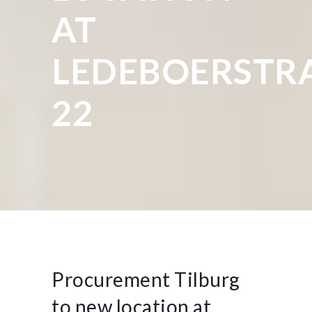
AT
LEDEBOERSTR
22
Procurement Tilburg
to new location at