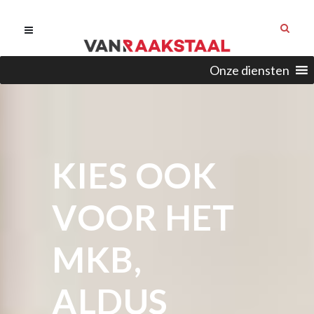
Onze diensten
KIES OOK
VOOR HET
MKB,
ALDUS