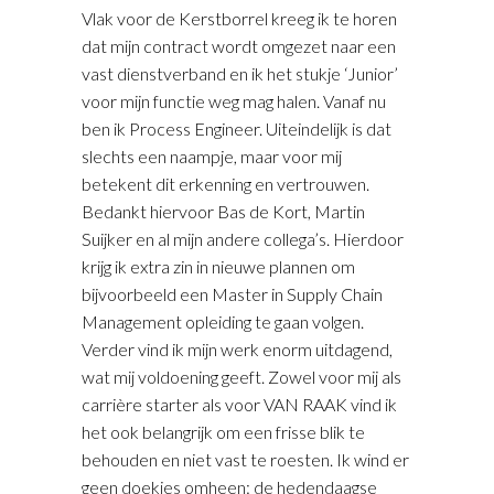
Vlak voor de Kerstborrel kreeg ik te horen
dat mijn contract wordt omgezet naar een
vast dienstverband en ik het stukje ‘Junior’
voor mijn functie weg mag halen. Vanaf nu
ben ik Process Engineer. Uiteindelijk is dat
slechts een naampje, maar voor mij
betekent dit erkenning en vertrouwen.
Bedankt hiervoor Bas de Kort, Martin
Suijker en al mijn andere collega’s. Hierdoor
krijg ik extra zin in nieuwe plannen om
bijvoorbeeld een Master in Supply Chain
Management opleiding te gaan volgen.
Verder vind ik mijn werk enorm uitdagend,
wat mij voldoening geeft. Zowel voor mij als
carrière starter als voor VAN RAAK vind ik
het ook belangrijk om een frisse blik te
behouden en niet vast te roesten. Ik wind er
geen doekjes omheen: de hedendaagse