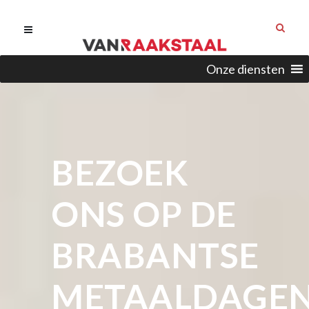
Onze diensten
BEZOEK
ONS OP DE
BRABANTSE
METAALDAGE